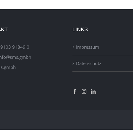
AKT
LINKS
 9103 91849 0
Impressum
info@sms.gmbh
Datenschutz
s.gmbh