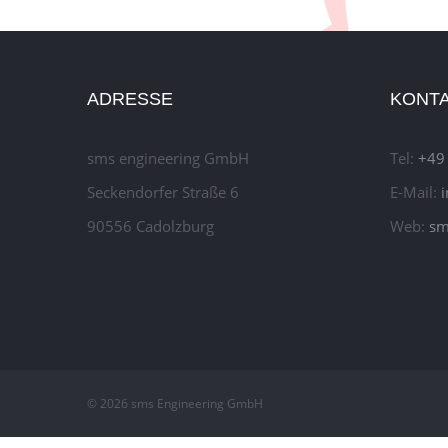
ADRESSE
KONT
sms engineering GmbH
Tel:
+49
Seckendorfer Straße 6
E-Mail:
90556 Cadolzburg
Web:
sm
© 2026 sms Engineering GmbH