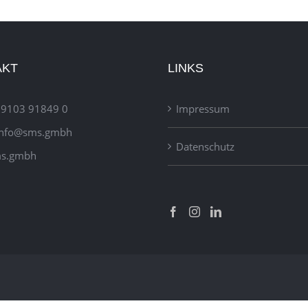
AKT
LINKS
 9103 91849 0
Impressum
info@sms.gmbh
Datenschutz
s.gmbh