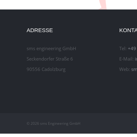
ADRESSE
KONT
sms engineering GmbH
Tel:
+49
Seckendorfer Straße 6
E-Mail:
90556 Cadolzburg
Web:
sm
© 2026 sms Engineering GmbH