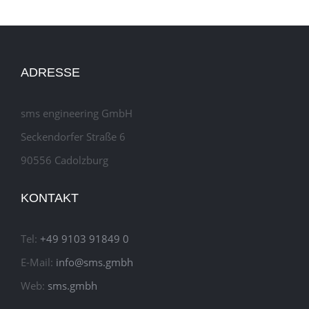
ADRESSE
sms engineering GmbH
Seckendorfer Straße 6
90556 Cadolzburg
KONTAKT
Tel:
+49 9103 91849 0
E-Mail:
info@sms.gmbh
Web:
sms.gmbh