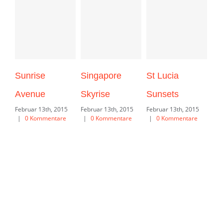
Sunrise
Singapore
St Lucia
Da
Avenue
Skyrise
Sunsets
Mo
Februar 13th, 2015
Februar 13th, 2015
Februar 13th, 2015
Feb
|
0 Kommentare
|
0 Kommentare
|
0 Kommentare
|